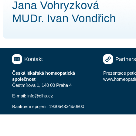
Jana Vohryzková
MUDr. Ivan Vondřich
Kontakt
Partner
Česká lékařská homeopatická
Prezentace peti
společnost
www.homeopati
Čestmírova 1
,
140 00
Praha 4
E-mail:
info@clhs.cz
Bankovní spojení: 1930643349/0800