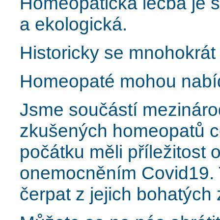
Homeopatická léčba je š
a ekologická.
Historicky se mnohokrát 
Homeopaté mohou nabí
Jsme součástí mezinárod
zkušených homeopatů cel
počátku měli příležitost 
onemocněním Covid19. 
čerpat z jejich bohatých