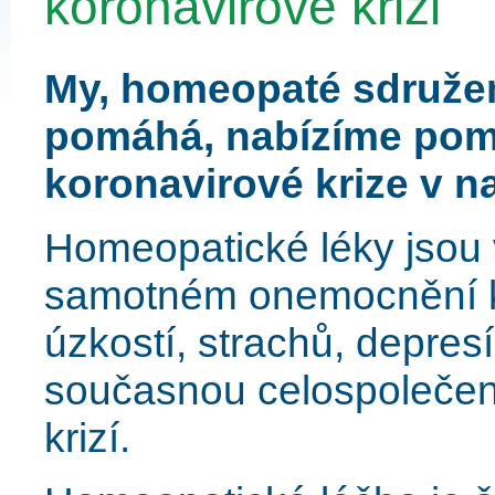
koronavirové krizi
My, homeopaté sdružen
pomáhá, nabízíme pomo
koronavirové krize v na
Homeopatické léky jsou 
samotném onemocnění kor
úzkostí, strachů, depresí
současnou celospolečen
krizí.